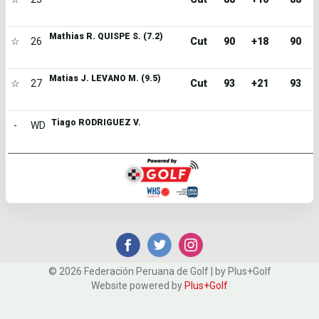
Mathias R. QUISPE S. (7.2)
☆
26
Cut
90
+18
90
Matias J. LEVANO M. (9.5)
☆
27
Cut
93
+21
93
Tiago RODRIGUEZ V.
-
WD
© 2026 Federación Peruana de Golf | by Plus+Golf
Website powered by
Plus+Golf