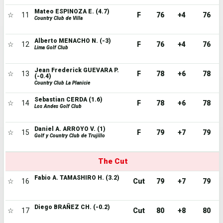
Mateo ESPINOZA E. (4.7)
☆
11
F
76
+4
76
Country Club de Villa
Alberto MENACHO N. (-3)
☆
12
F
76
+4
76
Lima Golf Club
Jean Frederick GUEVARA P.
☆
13
F
78
+6
78
(-0.4)
Country Club La Planicie
Sebastian CERDA (1.6)
☆
14
F
78
+6
78
Los Andes Golf Club
Daniel A. ARROYO V. (1)
☆
15
F
79
+7
79
Golf y Country Club de Trujillo
The Cut
Fabio A. TAMASHIRO H. (3.2)
☆
16
Cut
79
+7
79
Diego BRAÑEZ CH. (-0.2)
☆
17
Cut
80
+8
80