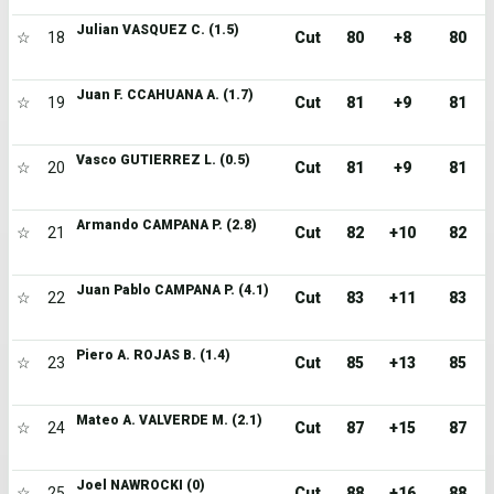
Julian VASQUEZ C. (1.5)
☆
18
Cut
80
+8
80
Juan F. CCAHUANA A. (1.7)
☆
19
Cut
81
+9
81
Vasco GUTIERREZ L. (0.5)
☆
20
Cut
81
+9
81
Armando CAMPANA P. (2.8)
☆
21
Cut
82
+10
82
Juan Pablo CAMPANA P. (4.1)
☆
22
Cut
83
+11
83
Piero A. ROJAS B. (1.4)
☆
23
Cut
85
+13
85
Mateo A. VALVERDE M. (2.1)
☆
24
Cut
87
+15
87
Joel NAWROCKI (0)
☆
25
Cut
88
+16
88