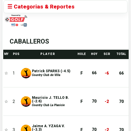
☰ Categorias & Reportes
CABALLEROS
MY
POS
P L A Y E R
HOLE
HOY
SCR
TOTAL
Patrick SPARKS (-4.5)
66
☆
1
F
-6
66
Country Club de Villa
Mauricio J. TELLO B.
70
☆
2
F
-2
70
(-2.6)
Country Club La Planicie
Jaime A. YZAGA V.
70
☆
3
F
-2
70
(-3.3)