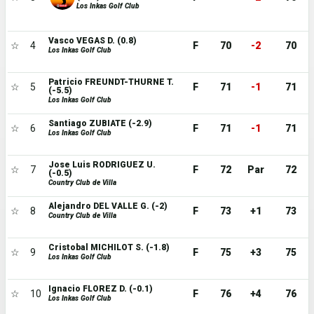
Los Inkas Golf Club
Vasco VEGAS D. (0.8)
☆
4
F
70
-2
70
Los Inkas Golf Club
Patricio FREUNDT-THURNE T.
☆
5
F
71
-1
71
(-5.5)
Los Inkas Golf Club
Santiago ZUBIATE (-2.9)
☆
6
F
71
-1
71
Los Inkas Golf Club
Jose Luis RODRIGUEZ U.
☆
7
F
72
Par
72
(-0.5)
Country Club de Villa
Alejandro DEL VALLE G. (-2)
☆
8
F
73
+1
73
Country Club de Villa
Cristobal MICHILOT S. (-1.8)
☆
9
F
75
+3
75
Los Inkas Golf Club
Ignacio FLOREZ D. (-0.1)
☆
10
F
76
+4
76
Los Inkas Golf Club