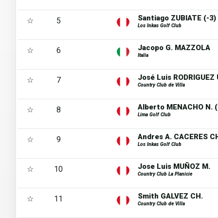
Santiago ZUBIATE (-3)
☆
5
Los Inkas Golf Club
Jacopo G. MAZZOLA
☆
6
Italia
José Luis RODRIGUEZ 
☆
7
Country Club de Villa
Alberto MENACHO N. (
☆
8
Lima Golf Club
Andres A. CACERES C
☆
9
Los Inkas Golf Club
Jose Luis MUÑOZ M.
☆
10
Country Club La Planicie
Smith GALVEZ CH.
☆
11
Country Club de Villa