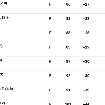
2.8)
F
86
+27
 (2.2)
F
82
+28
F
88
+28
8)
F
85
+29
0)
F
87
+30
7)
F
92
+30
. (4.8)
F
91
+35
.2)
F
101
+44