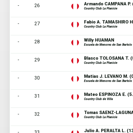
Armando CAMPANA P. (
-
26
Country Club La Planicie
Fabio A. TAMASHIRO H.
-
27
Country Club La Planicie
Willy HUAMAN
-
28
Escuela de Menores de San Bartolo
Blasco TOLOSANA T. (
-
29
Country Club La Planicie
Matias J. LEVANO M. (
-
30
Escuela de Menores de San Bartolo
Mateo ESPINOZA E. (5.
-
31
Country Club de Villa
Tomas SAENZ-LAGUNA F
-
32
Country Club La Planicie
Julio A. PERALTA L. (13
-
33