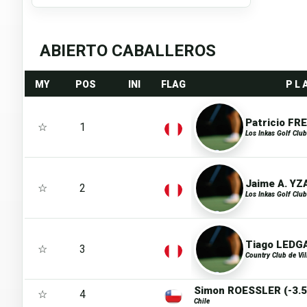
ABIERTO CABALLEROS
MY
POS
INI
FLAG
P L 
Patricio FR
☆
1
Los Inkas Golf Club
Jaime A. YZA
☆
2
Los Inkas Golf Club
Tiago LEDGA
☆
3
Country Club de Vil
Simon ROESSLER (-3.5
☆
4
Chile