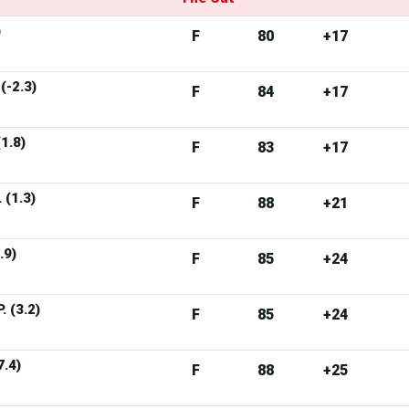
)
F
80
+17
(-2.3)
F
84
+17
1.8)
F
83
+17
 (1.3)
F
88
+21
.9)
F
85
+24
 (3.2)
F
85
+24
7.4)
F
88
+25