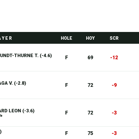
A Y E R
HOLE
HOY
SCR
EUNDT-THURNE T. (-4.6)
F
69
-12
GA V. (-2.8)
F
72
-9
RD LEON (-3.6)
F
72
-3
la
)
F
75
-3