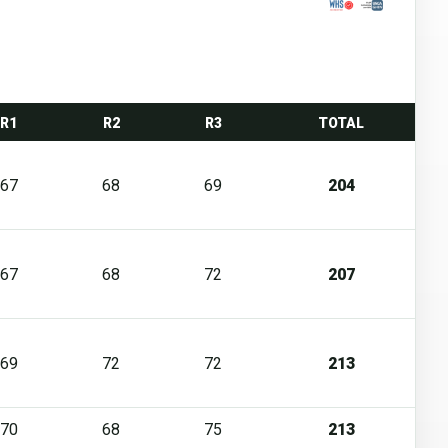
R1
R2
R3
TOTAL
67
68
69
204
67
68
72
207
69
72
72
213
70
68
75
213