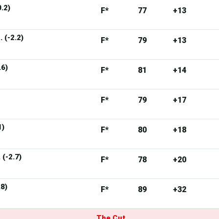
.2)
F*
77
+13
 (-2.2)
F*
79
+13
.6)
F*
81
+14
F*
79
+17
1)
F*
80
+18
(-2.7)
F*
78
+20
.8)
F*
89
+32
The Cut