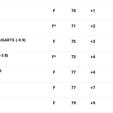
F
74
+1
F*
71
+2
UGARTE (-0.9)
F
75
+3
-3.8)
F*
73
+4
H.
F
77
+4
F
77
+7
F
79
+9