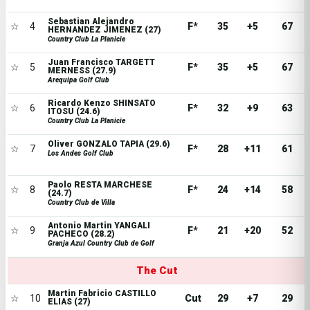
Sebastian Alejandro
☆
4
F*
35
+5
67
HERNANDEZ JIMENEZ (27)
Country Club La Planicie
Juan Francisco TARGETT
☆
5
F*
35
+5
67
MERNESS (27.9)
Arequipa Golf Club
Ricardo Kenzo SHINSATO
☆
6
F*
32
+9
63
ITOSU (24.6)
Country Club La Planicie
Oliver GONZALO TAPIA (29.6)
☆
7
F*
28
+11
61
Los Andes Golf Club
Paolo RESTA MARCHESE
☆
8
F*
24
+14
58
(24.7)
Country Club de Villa
Antonio Martin YANGALI
☆
9
F*
21
+20
52
PACHECO (28.2)
Granja Azul Country Club de Golf
The Cut
Martin Fabricio CASTILLO
☆
10
Cut
29
+7
29
ELIAS (27)