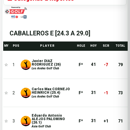
CABALLEROS E [24.3 A 29.0]
MY
POS
P L A Y E R
HOLE
HOY
SCR
TOTAL
Javier DIAZ
41
☆
1
F*
-7
79
RODRIGUEZ (26)
Los Andes Golf Club
Carlos Max CORNEJO
31
☆
2
F*
-1
73
HEINRICH (25.4)
Los Andes Golf Club
Eduardo Antonio
ALEJOS PALOMINO
31
☆
3
F*
+1
71
(26.1)
Asia Golf Club