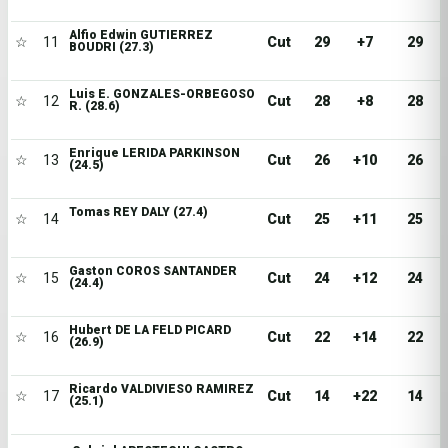
Alfio Edwin GUTIERREZ
☆
11
Cut
29
+7
29
BOUDRI (27.3)
Luis E. GONZALES-ORBEGOSO
☆
12
Cut
28
+8
28
R. (28.6)
Enrique LERIDA PARKINSON
☆
13
Cut
26
+10
26
(24.5)
Tomas REY DALY (27.4)
☆
14
Cut
25
+11
25
Gaston COROS SANTANDER
☆
15
Cut
24
+12
24
(24.4)
Hubert DE LA FELD PICARD
☆
16
Cut
22
+14
22
(26.9)
Ricardo VALDIVIESO RAMIREZ
☆
17
Cut
14
+22
14
(25.1)