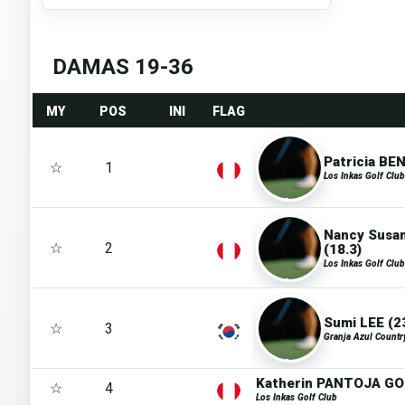
DAMAS 19-36
MY
POS
INI
FLAG
Patricia BE
☆
1
Los Inkas Golf Club
Nancy Susa
☆
2
(18.3)
Los Inkas Golf Club
Sumi LEE (2
☆
3
Granja Azul Countr
Katherin PANTOJA GO
☆
4
Los Inkas Golf Club