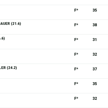
F*
35
BAUER (21.6)
F*
38
.6)
F*
31
F*
32
ER (24.2)
F*
37
F*
35
F*
32