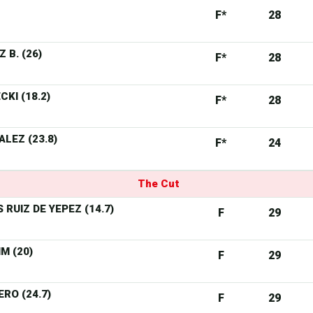
F*
28
 B. (26)
F*
28
CKI (18.2)
F*
28
LEZ (23.8)
F*
24
The Cut
 RUIZ DE YEPEZ (14.7)
F
29
M (20)
F
29
ERO (24.7)
F
29