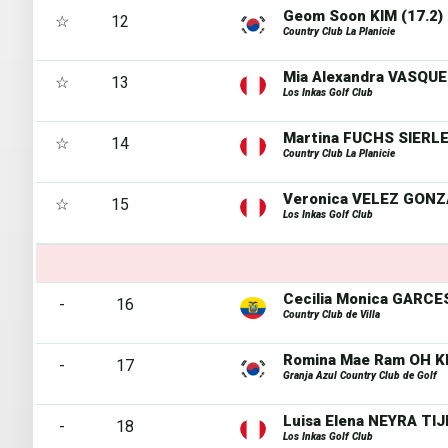
Geom Soon KIM (17.2)
☆
12
Country Club La Planicie
Mia Alexandra VASQUEZ
☆
13
Los Inkas Golf Club
Martina FUCHS SIERLE
☆
14
Country Club La Planicie
Veronica VELEZ GONZA
☆
15
Los Inkas Golf Club
Cecilia Monica GARCES
-
16
Country Club de Villa
Romina Mae Ram OH KI
-
17
Granja Azul Country Club de Golf
Luisa Elena NEYRA TIJ
-
18
Los Inkas Golf Club