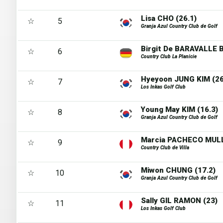
Lisa CHO (26.1)
☆
5
Granja Azul Country Club de Golf
Birgit De BARAVALLE 
☆
6
Country Club La Planicie
Hyeyoon JUNG KIM (26
☆
7
Los Inkas Golf Club
Young May KIM (16.3)
☆
8
Granja Azul Country Club de Golf
Marcia PACHECO MULL
☆
9
Country Club de Villa
Miwon CHUNG (17.2)
☆
10
Granja Azul Country Club de Golf
Sally GIL RAMON (23)
☆
11
Los Inkas Golf Club