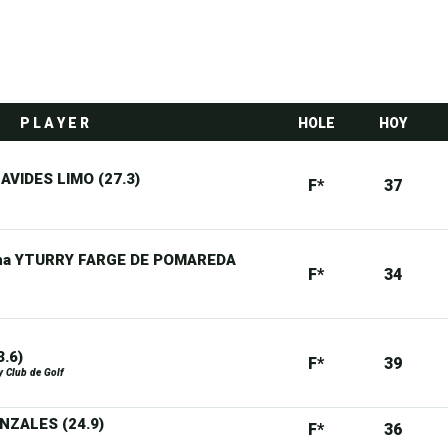
P L A Y E R
HOLE
HOY
NAVIDES LIMO (27.3)
F*
37
na YTURRY FARGE DE POMAREDA
F*
34
3.6)
F*
39
y Club de Golf
NZALES (24.9)
F*
36