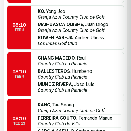
KO
, Yong Joo
Granja Azul Country Club de Golf
MAIHUASCA QUISPE
, Juan Diego
08:10
Granja Azul Country Club de Golf
TEE 8
BOWEN PAREJA
, Andres Ulises
Los Inkas Golf Club
CHANG MACEDO
, Raul
Country Club La Planicie
BALLESTEROS
, Humberto
08:10
Country Club La Planicie
TEE 9
MUÑOZ RIVERA
, Jose Luis
Country Club La Planicie
KANG
, Tae Seong
Granja Azul Country Club de Golf
FERREIRA SOUTO
, Fernando Manuel
08:10
Country Club de Villa
TEE 13