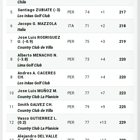
Chile
Santiago ZUBIATE (-3)
5
PER
74
+1
217
Los Inkas Golf Club
Jacopo G. MAZZOLA
6
ITA
71
+2
218
Italia
Jose Luis RODRIGUEZ
7
U. (-0.9)
PER
75
+3
219
Country Club de Villa
Alberto MENACHO N.
8
(-3.8)
PER
73
+4
220
Lima Golf Club
Andres A. CACERES
8
CH.
PER
77
+4
220
Los Inkas Golf Club
Jose Luis MUÑOZ M.
10
PER
77
+7
223
Country Club La Planicie
Smith GALVEZ CH.
11
PER
79
+9
225
Country Club de Villa
Vasco GUTIERREZ L.
12
(0.2)
PER
77
+13
229
Country Club La Planicie
Alejandro DEL VALLE