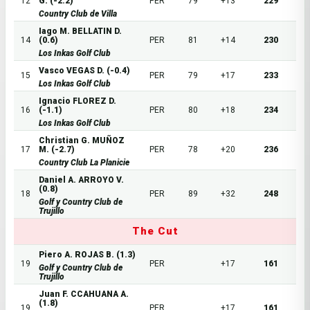
12
G. (-2.2)
PER
79
+13
229
Country Club de Villa
Iago M. BELLATIN D.
14
(0.6)
PER
81
+14
230
Los Inkas Golf Club
Vasco VEGAS D. (-0.4)
15
PER
79
+17
233
Los Inkas Golf Club
Ignacio FLOREZ D.
16
(-1.1)
PER
80
+18
234
Los Inkas Golf Club
Christian G. MUÑOZ
17
M. (-2.7)
PER
78
+20
236
Country Club La Planicie
Daniel A. ARROYO V.
(0.8)
18
PER
89
+32
248
Golf y Country Club de
Trujillo
The Cut
Piero A. ROJAS B. (1.3)
19
PER
+17
161
Golf y Country Club de
Trujillo
Juan F. CCAHUANA A.
(1.8)
19
PER
+17
161