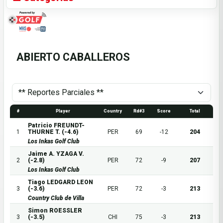
ABIERTO CABALLEROS
#
Player
Country
Rd#3
Score
Total
Patricio FREUNDT-
1
THURNE T. (-4.6)
PER
69
-12
204
Los Inkas Golf Club
Jaime A. YZAGA V.
2
(-2.8)
PER
72
-9
207
Los Inkas Golf Club
Tiago LEDGARD LEON
3
(-3.6)
PER
72
-3
213
Country Club de Villa
Simon ROESSLER
3
(-3.5)
CHI
75
-3
213