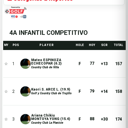
4A INFANTIL COMPETITIVO
MY
POS
P L A Y E R
HOLE
HOY
SCR
TOTAL
Mateo ESPINOZA
77
☆
1
F
+13
157
ECHECOPAR (6.2)
Country Club de Villa
Kaori S. ARCE L. (19.9)
79
☆
2
F
+14
158
Golf y Country Club de Trujillo
Ariana Chikiu
88
☆
3
F
+30
174
MONTOYA YONG (15.4)
Country Club La Planicie