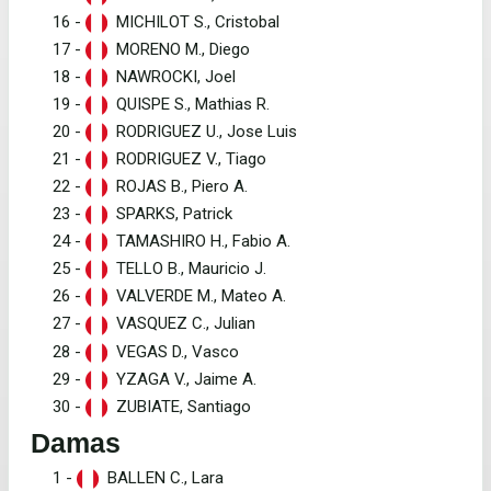
16 -
MICHILOT S., Cristobal
17 -
MORENO M., Diego
18 -
NAWROCKI, Joel
19 -
QUISPE S., Mathias R.
20 -
RODRIGUEZ U., Jose Luis
21 -
RODRIGUEZ V., Tiago
22 -
ROJAS B., Piero A.
23 -
SPARKS, Patrick
24 -
TAMASHIRO H., Fabio A.
25 -
TELLO B., Mauricio J.
26 -
VALVERDE M., Mateo A.
27 -
VASQUEZ C., Julian
28 -
VEGAS D., Vasco
29 -
YZAGA V., Jaime A.
30 -
ZUBIATE, Santiago
Damas
1 -
BALLEN C., Lara