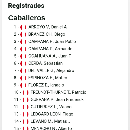
Registrados
Caballeros
1 -
ARROYO V., Daniel A.
2 -
BRAÑEZ CH., Diego
3 -
CAMPANA P., Juan Pablo
4 -
CAMPANA P., Armando
5 -
CCAHUANA A., Juan F.
6 -
CERDA, Sebastian
7 -
DEL VALLE G., Alejandro
8 -
ESPINOZA E., Mateo
9 -
FLOREZ D., Ignacio
10 -
FREUNDT-THURNE T., Patricio
11 -
GUEVARA P., Jean Frederick
12 -
GUTIERREZ L., Vasco
13 -
LEDGARD LEON, Tiago
14 -
LEVANO M., Matias J.
15 -
MENACHO N., Alberto