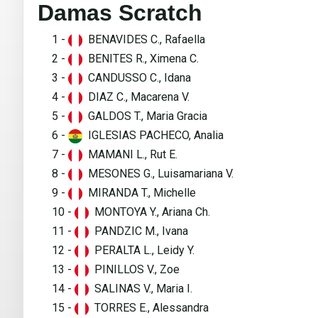
Damas Scratch
1 -
BENAVIDES C., Rafaella
2 -
BENITES R., Ximena C.
3 -
CANDUSSO C., Idana
4 -
DIAZ C., Macarena V.
5 -
GALDOS T., Maria Gracia
6 -
IGLESIAS PACHECO, Analia
7 -
MAMANI L., Rut E.
8 -
MESONES G., Luisamariana V.
9 -
MIRANDA T., Michelle
10 -
MONTOYA Y., Ariana Ch.
11 -
PANDZIC M., Ivana
12 -
PERALTA L., Leidy Y.
13 -
PINILLOS V., Zoe
14 -
SALINAS V., Maria I.
15 -
TORRES E., Alessandra