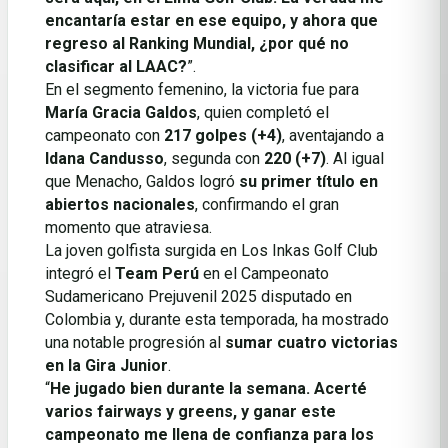
encantaría estar en ese equipo, y ahora que
regreso al Ranking Mundial, ¿por qué no
clasificar al LAAC?
”.
En el segmento femenino, la victoria fue para
María Gracia Galdos
, quien completó el
campeonato con
217 golpes (+4)
, aventajando a
Idana Candusso
, segunda con
220 (+7)
. Al igual
que Menacho, Galdos logró
su primer título en
abiertos nacionales
, confirmando el gran
momento que atraviesa.
La joven golfista surgida en Los Inkas Golf Club
integró el
Team Perú
en el Campeonato
Sudamericano Prejuvenil 2025 disputado en
Colombia y, durante esta temporada, ha mostrado
una notable progresión al
sumar cuatro victorias
en la Gira Junior
.
“
He jugado bien durante la semana. Acerté
varios fairways y greens, y ganar este
campeonato me llena de confianza para los