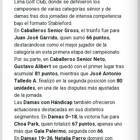
Lima Golf Club, donde se definieron los
campeones de varias categorías sénior y de
damas tras dos jornadas de intensa competencia
bajo el formato Stableford.
En
Caballeros Senior Gross
, el triunfo fue para
Juan José Garrido
, quien sumó
66 puntos
,
destacándose como el mejor jugador de la
categoría en esta primera etapa del campeonato.
Por su parte, en
Caballeros Senior Neto
,
Gustavo Alibert
se quedó con el primer lugar tras
acumular
81 puntos
, mientras que
José Antonio
Talledo A.
finalizó en la segunda posición con
80
unidades
, en una de las disputas más ajustadas
de la jornada.
Las
Damas con Hándicap
también ofrecieron
actuaciones destacadas en sus distintos
segmentos. En
Damas 0–18
, la victoria fue para
Choa Park
, quien totalizó
67 puntos
, apenas uno
más que
Gala Palermo
, segunda con
66
.
En
Damas 19–36
,
Natalia Parro
dominó con