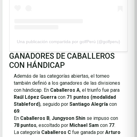
Una publicación compartida por golfPerú (@golfperu)
GANADORES DE CABALLEROS
CON HÁNDICAP
Además de las categorías abiertas, el torneo
también definió a los ganadores de las divisiones
con hándicap. En
Caballeros A
, el triunfo fue para
Raúl López Guerra
con
71 puntos (modalidad
Stableford)
, seguido por
Santiago Alegría
con
69
.
En
Caballeros B
,
Jungyoon Shin
se impuso con
78 puntos
, escoltado por
Michael Sam
con
77
.
La categoría
Caballeros C
fue ganada por
Arturo